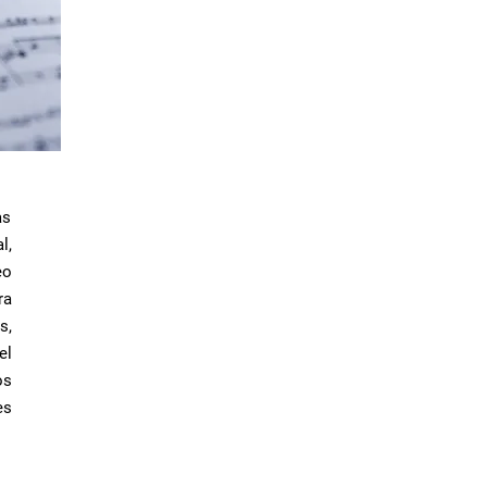
as
,
eo
ra
s,
el
os
es