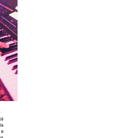
tá
ía
 a
os