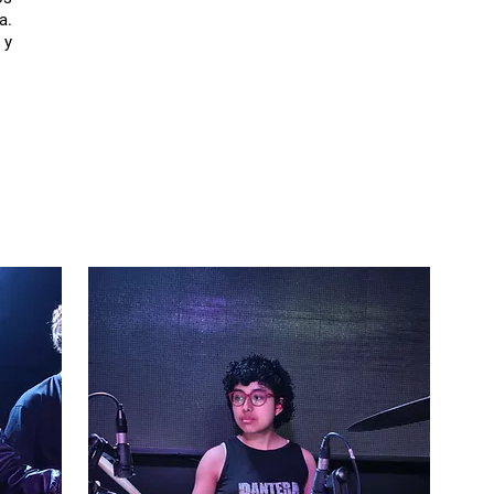
a.
 y