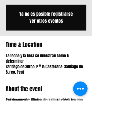
Ya no es posible registrarse
Ver otros eventos
Time & Location
La fecha y la hora se muestran como A
determinar
Santiago de Surco, P.º la Castellana, Santiago de
Surco, Perú
About the event
Próximamente: Clínica de guitarra eléctrica con
John Peña.
Inscripción gratuita.
Solo debes escribirnos al +51 992 922 779. Aforo
Limitado.